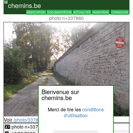
chemins.be
ASSOCIATION
DOCUMENTATION
ACTUALITÉS
INVENTAIRE
CONNEXION
photo n+337880
Bienvenue sur
chemins.be
Merci de lire les
conditions
d'utilisation
Voir
/photo/337880?typ=d
photo n+337880