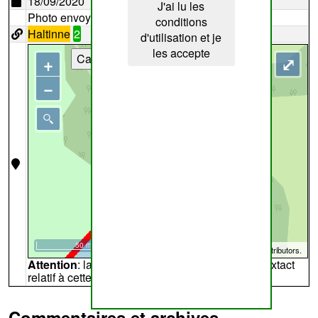
18/09/2020
J'ai lu les
Photo envoyée par
fge1
conditions
Haltinne
2
d'utilisation et je
les accepte
Cartes
+
⤢
−
50 m
©
OpenStreetMap
contributors.
Attention
: la carte peut ne pas refléter l'endroit extact
relatif à cette archive
Commentaires et archives