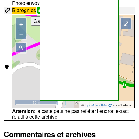
Photo envoyée par
LEVEQUE
Blaregnies
6
Cartes
+
⤢
−
50 m
©
OpenStreetMap
contributors.
Attention
: la carte peut ne pas refléter l'endroit extact
relatif à cette archive
Commentaires et archives