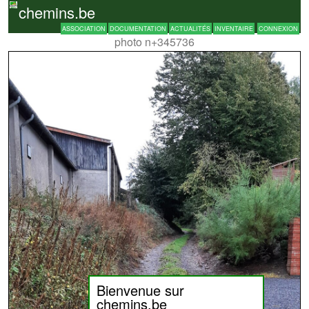
chemins.be
ASSOCIATION
DOCUMENTATION
ACTUALITÉS
INVENTAIRE
CONNEXION
photo n+345736
Bienvenue sur
chemins.be