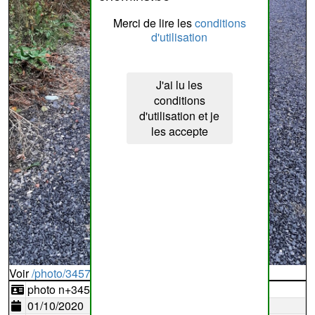
Merci de lire les
conditions
d'utilisation
J'ai lu les
conditions
d'utilisation et je
les accepte
Voir
/photo/345736?typ=d
photo n+345736
01/10/2020