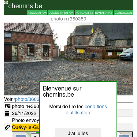
chemins.be
ASSOCIATION
DOCUMENTATION
ACTUALITÉS
INVENTAIRE
CONNEXION
photo n+360350
Bienvenue sur
chemins.be
Voir
/photo/360350?typ=d
photo n+360350
Merci de lire les
conditions
d'utilisation
26/11/2022
Photo envoyée par
LEVEQUE
Quévy-le-Grand
35
J'ai lu les