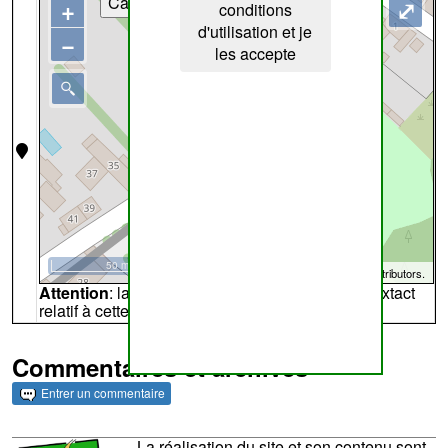
Cartes
+
⤢
conditions
d'utilisation et je
−
les accepte
50 m
©
OpenStreetMap
contributors.
Attention
: la carte peut ne pas refléter l'endroit extact
relatif à cette archive
Commentaires et archives
Entrer un commentaire
La réalisation du site et son contenu sont