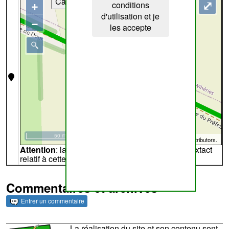
Cartes
+
⤢
conditions
d'utilisation et je
−
les accepte
50 m
©
OpenStreetMap
contributors.
Attention
: la carte peut ne pas refléter l'endroit extact
relatif à cette archive
Commentaires et archives
Entrer un commentaire
La réalisation du site et son contenu sont