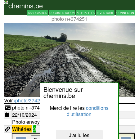
chemins.be
ASSOCIATION
DOCUMENTATION
ACTUALITÉS
INVENTAIRE
CONNEXION
photo n+374251
Bienvenue sur
chemins.be
Voir
/photo/374251?typ=d
photo n+374251
Merci de lire les
conditions
d'utilisation
22/10/2024
Photo envoyée par
LEVEQUE
Wihéries
3
J'ai lu les