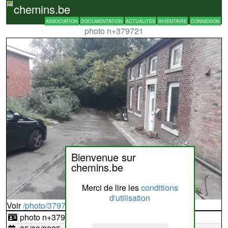
chemins.be
ASSOCIATION
DOCUMENTATION
ACTUALITÉS
INVENTAIRE
CONNEXION
photo n+379721
Bienvenue sur
chemins.be
Merci de lire les
conditions
d'utilisation
Voir
/photo/379721?typ=d
photo n+379721