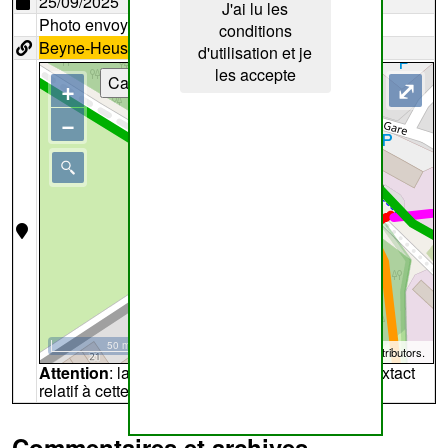
25/09/2025
J'ai lu les
Photo envoyée par
JanNyssen
conditions
Beyne-Heusay
5
d'utilisation et je
les accepte
Cartes
+
⤢
−
50 m
©
OpenStreetMap
contributors.
Attention
: la carte peut ne pas refléter l'endroit extact
relatif à cette archive
Commentaires et archives