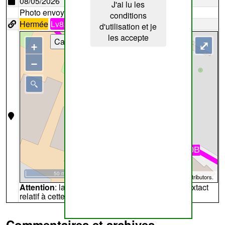
08/05/2026
J'ai lu les
Photo envoyée par
JanNyssen
conditions
Hermée
Lv820B
d'utilisation et je
les accepte
Cartes
+
⤢
−
50 m
©
OpenStreetMap
contributors.
Attention
: la carte peut ne pas refléter l'endroit extact
relatif à cette archive
Commentaires et archives