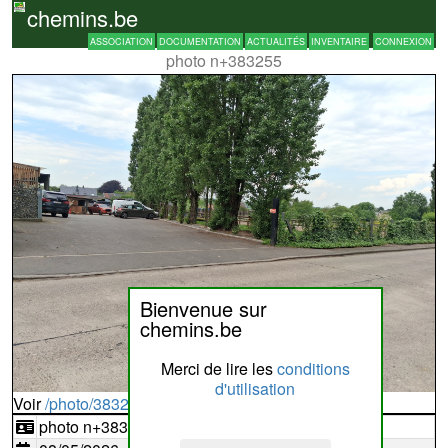
chemins.be
ASSOCIATION
DOCUMENTATION
ACTUALITÉS
INVENTAIRE
CONNEXION
photo n+383255
Bienvenue sur
chemins.be
Merci de lire les
conditions
d'utilisation
Voir
/photo/383255?typ=d
photo n+383255