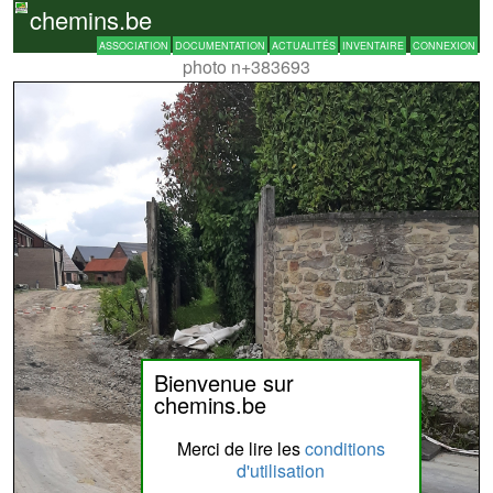
chemins.be
ASSOCIATION
DOCUMENTATION
ACTUALITÉS
INVENTAIRE
CONNEXION
photo n+383693
Bienvenue sur
chemins.be
Merci de lire les
conditions
d'utilisation