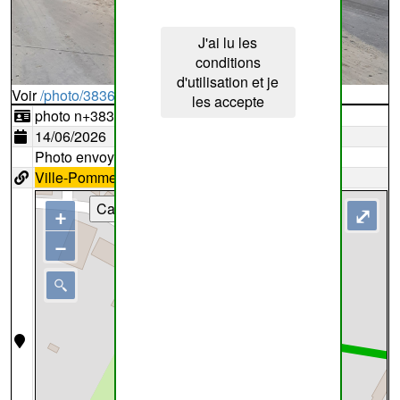
J'ai lu les
conditions
d'utilisation et je
Voir
/photo/383693?typ=d
les accepte
photo n+383693
14/06/2026
Photo envoyée par
LEVEQUE
Ville-Pommeroeul
34
Cartes
+
⤢
−