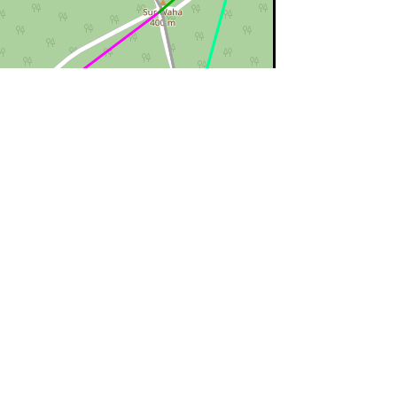
©
OpenStreetMap
contributors.
ert=bon état
rouge=supprimé
voir la
légende