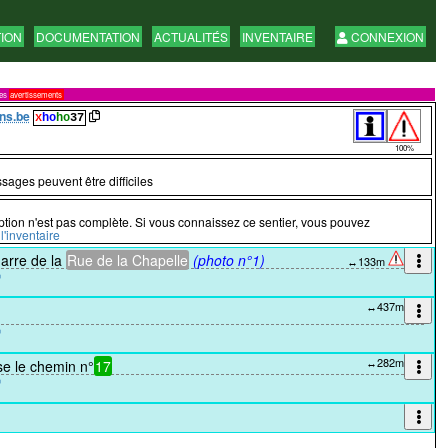
TION
DOCUMENTATION
ACTUALITÉS
INVENTAIRE
CONNEXION
res
avertissements
ns.be
x
ho
ho
37
100%
sages peuvent être difficiles
ption n'est pas complète. Si vous connaissez ce sentier, vous pouvez
l'inventaire
arre de la
Rue de la Chapelle
(photo n°1)
↔133m
↔437m
↔282m
se le chemin n°
17