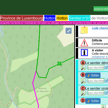
ASSOCIA
Province de Luxembourg
Hotton
Hotton
Sentier n°37
de Hotton
garantie n'est donnée sur l'exactitude des informations sur cette page. Ne pas franchir les barrières et clôtures. Voir aussi les aut
code chemi
⤢
Difficile
Certains pas
A visiter
Cette descri
collaborer à 
A
Le sentier dém
:
pas identifié
B
Editer
:
pas identifié
C
Le sentier croi
:
pas identifié
D
Editer