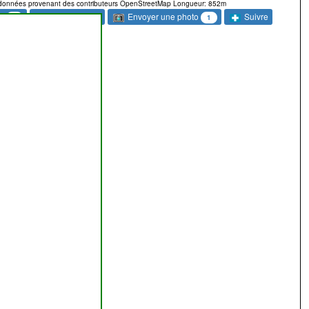
données provenant des contributeurs OpenStreetMap Longueur: 852m
sé
Envoyer une photo
Commentaire
Suivre
1
1