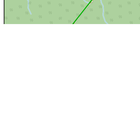
100 m
cyan=difficile
magenta=statut à vérifier
gris=rue
orange=barré
v
pour plus détails
Commentaires et archives
Entrer un commentaire
AOUT
un photographe y est passé
2021
AVR
Atlas des chemins vicinaux de Hotton
10
Inscription à l'
Atlas des chemins vicinaux
1841
Photos
1