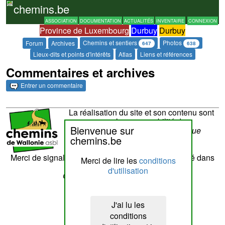
chemins.be
ASSOCIATION
DOCUMENTATION
ACTUALITÉS
INVENTAIRE
CONNEXION
Province de Luxembourg
Durbuy
Durbuy
Chemins et sentiers
Photos
Forum
Archives
647
638
Lieux-dits et points d'intérêts
Atlas
Liens et références
Commentaires et archives
Entrer un commentaire
La réalisation du site et son contenu sont
sous la responsabilité de
Bienvenue sur
Chemins de Wallonie asbl
- Rue
chemins.be
Laschet,8 - 4852 Hombourg
Nous contacter
Merci de signaler tout contenu erroné. Il sera corrigé dans
Merci de lire les
conditions
les plus brefs délais.
d'utilisation
Cette page a été vue
??
fois
J'ai lu les
conditions