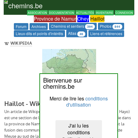
chemins.be
ASSOCIATION
DOCUMENTATION
ACTUALITÉS
INVENTAIRE
CONNEXION
Province de Namur
Ohey
Haillot
Chemins et sentiers
Photos
Forum
Archives
394
844
Atlas
Lieux-dits et points d'intérêts
Liens et références
46
Bienvenue sur
chemins.be
Merci de lire les
conditions
d'utilisation
J'ai lu les
conditions