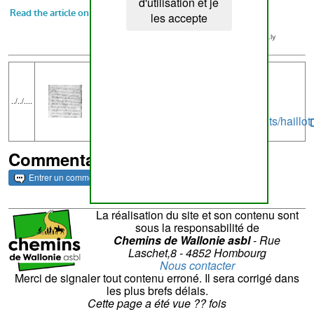
d'utilisation et je
les accepte
La Pierre du Diable de Haillot
haillotmeg
../../....
http://www.megalithe.be/monuments/haillot
Commentaires et archives
Entrer un commentaire
La réalisation du site et son contenu sont
sous la responsabilité de
Chemins de Wallonie asbl
- Rue
Laschet,8 - 4852 Hombourg
Nous contacter
Merci de signaler tout contenu erroné. Il sera corrigé dans
les plus brefs délais.
Cette page a été vue
??
fois