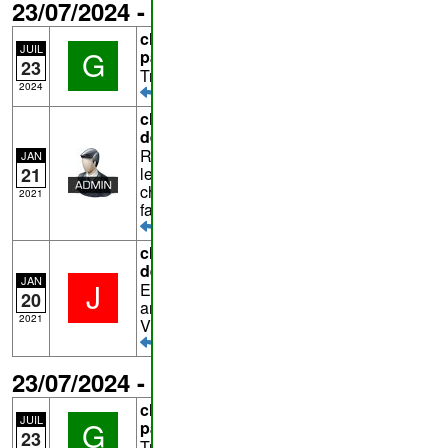
23/07/2024 - chemin n°
1
de
Hotton
chemin n°
1
de
Hotton
-
Grillon
y est
JUIL
G
passé(e) le 22/07/2024
23
Tronçon de S à Q emprunté
2024
chemin n°
1
de
Hotton
- Commentaire
de
admin
Réponse à
Jivan
: Il n'est pas normal que
JAN
le tronçon JK soit interdit. Il s'agit d'un
21
chemin public dans un bois communal. Il
2021
faudrait le signaler au DNF
chemin n°
1
de
Hotton
- Commentaire
de
Jivan
JAN
J
Entre les points P et Q, il y a plusieurs
20
arbres remarquables, dont le " Hêtre à la
2021
Vierge du Fays " et le " Chêne Hambly "
23/07/2024 - chemin n°
i17
de
Hotton
chemin n°
i17
de
Hotton
-
Grillon
y est
JUIL
G
passé(e) le 22/07/2024
23
Tronçon de B à A emprunté