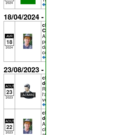
2024
18/04/2024 - chemin n°
i24
de
Hotton
chemin n°
i24
de
Hotton
-
Commentaire de
Dany
Au point B, un panneau "propriété
AVR
privée" surveillance par caméra. Arrivant
18
dans l'autre sens, aucune signalisation
2024
constatée.
23/08/2023 - chemin n°
27
de
Hotton
chemin n°
27
de
Hotton
- Commentaire
de
admin
AOUT
Réponse à
Dany
: Ce portail empêche t'il
23
l'accès vers A ou le long de la rivière
2023
vers le nord ?
chemin n°
27
de
Hotton
- Commentaire
de
Dany
AOUT
Au point B, le portique n'était pas fermé à
22
clé, mais un cadenas anti-vol y était
2023
ajouté.