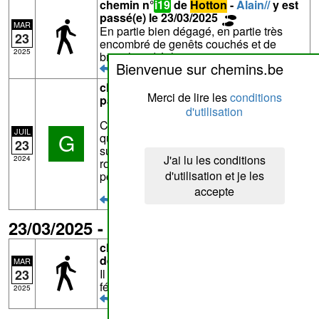
chemin n°
i19
de
Hotton
-
Alain//
y est
passé(e) le 23/03/2025
MAR
En partie bien dégagé, en partie très
23
encombré de genêts couchés et de
2025
branches d'églantiers.
Bienvenue sur chemins.be
chemin n°
i19
de
Hotton
-
Grillon
y est
Merci de lire les
conditions
passé(e) le 22/07/2024
d'utilisation
Chemin large dans sa partie inférieure
JUIL
G
qui devient étroit dans sa partie
23
supérieure. Il est encombré par des
J'ai lu les conditions
2024
ronces mais le passage est néanmois
d'utilisation et je les
possible.
accepte
23/03/2025 - chemin n°
6
de
Hotton
chemin n°
6
de
Hotton
- Commentaire
de
Alain//
MAR
Il ne reste rien de ce chemin. Vu le 23
23
février 2025
2025