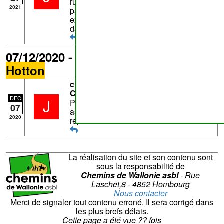
ruisseau, soit inondés. Pour les
2021
passages inondés, un contournement
existe. dans le premier cas, il faut passer
dans le ruisseau
07/12/2020 - chemin n°
Lv620
de
Hotton
chemin n°
Lv620
de
Hotton
-
Commentaire de
Jivan
DEC
J
Peu avant le point E, un petit chemin
07
asphalté part sur la gauche et permet de
2020
rejoindre la rue de la Ferme
La réalisation du site et son contenu sont
sous la responsabilité de
Chemins de Wallonie asbl
- Rue
Laschet,8 - 4852 Hombourg
Nous contacter
Merci de signaler tout contenu erroné. Il sera corrigé dans
les plus brefs délais.
Cette page a été vue
??
fois