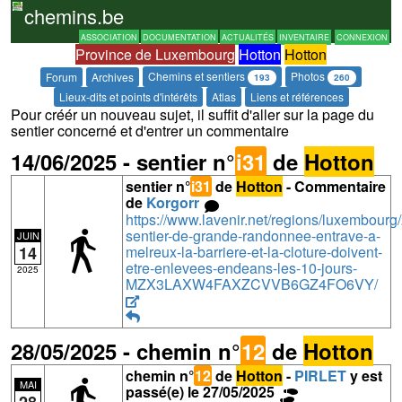
chemins.be
ASSOCIATION
DOCUMENTATION
ACTUALITÉS
INVENTAIRE
CONNEXION
Province de Luxembourg
Hotton
Hotton
Chemins et sentiers
Photos
Forum
Archives
193
260
Lieux-dits et points d'intérêts
Atlas
Liens et références
Pour créér un nouveau sujet, il suffit d'aller sur la page du
sentier concerné et d'entrer un commentaire
14/06/2025 - sentier n°
i31
de
Hotton
sentier n°
i31
de
Hotton
- Commentaire
de
Korgorr
https://www.lavenir.net/regions/luxembourg
sentier-de-grande-randonnee-entrave-a-
JUIN
melreux-la-barriere-et-la-cloture-doivent-
14
etre-enlevees-endeans-les-10-jours-
2025
MZX3LAXW4FAXZCVVB6GZ4FO6VY/
28/05/2025 - chemin n°
12
de
Hotton
chemin n°
12
de
Hotton
-
PIRLET
y est
MAI
passé(e) le 27/05/2025