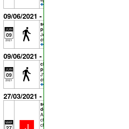
09/06/2021 - sentier n°
29
de
Hotton
sentier n°
29
de
Hotton
-
fpiette
y est
passé(e) le 08/06/2021
JUIN
Je suis passe de C à F. Tout est en bon
09
état.
2021
09/06/2021 - chemin n°
i18
de
Hotton
chemin n°
i18
de
Hotton
-
fpiette
y est
passé(e) le 08/06/2021
JUIN
J'ai pris ce chemin et il est en très bon
09
état.
2021
27/03/2021 - sentier n°
33
de
Hotton
sentier n°
33
de
Hotton
- Commentaire
de
Jivan
Après le point c et jusqu'au bout du
chemin i15, il y a plusieurs portions du
MAR
J
chemin qui sont soit envahis par un
27