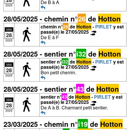
28
De B à A
2025
28/05/2025 - chemin n°
26
de
Hotton
chemin n°
26
de
Hotton
-
PIRLET
y est
MAI
passé(e) le 27/05/2025
28
De E à F
2025
28/05/2025 - sentier n°
i32
de
Hotton
sentier n°
i32
de
Hotton
-
PIRLET
y est
MAI
passé(e) le 27/05/2025
28
Bon petit chemin.
2025
28/05/2025 - sentier n°
43
de
Hotton
sentier n°
43
de
Hotton
-
PIRLET
y est
MAI
passé(e) le 27/05/2025
28
De A à B. Charmant petit sentier.
2025
23/03/2025 - chemin n°
i19
de
Hotton