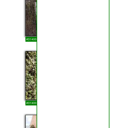
#314009
14-03-2018
17
#314008
14-03-2018
18