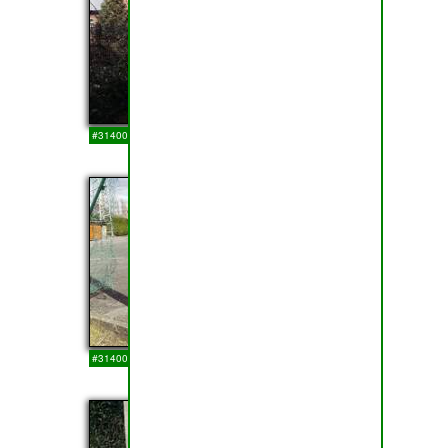
#314007
14-03-2018
19
#314006
14-03-2018
20