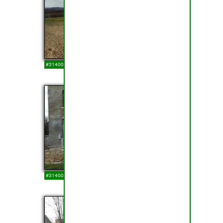
#314001
14-03-2018
25
#314000
14-03-2018
26