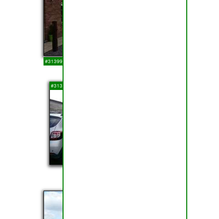
#313997
14-03-2018
29
#313996
14-03-2018
30