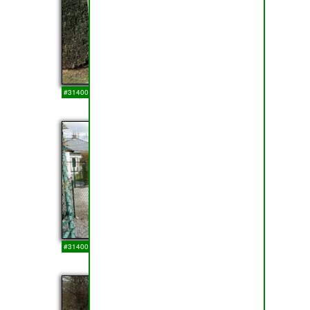
#314005
14-03-2018
21
#314004
14-03-2018
22