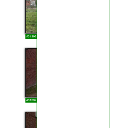
#313999
14-03-2018
27
#313998
14-03-2018
28