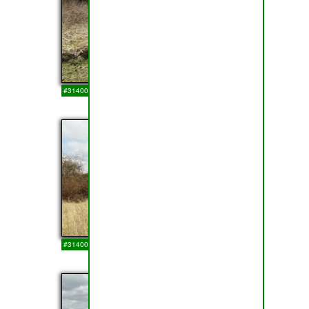
#314003
14-03-2018
23
#314002
14-03-2018
24