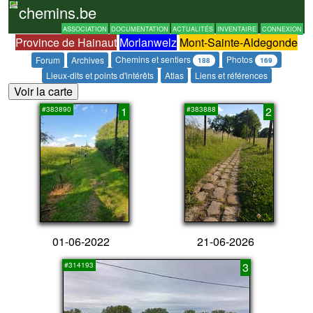
chemins.be
ASSOCIATION
DOCUMENTATION
ACTUALITÉS
INVENTAIRE
CONNEXION
Province de Hainaut
Morlanwelz
Mont-Sainte-Aldegonde
Chemins et sentiers
Photos
Forum
Archives
188
169
Lieux-dits et points d'intérêts
Atlas
Liens et références
Voir la carte
1
2
#383890
#383888
01-06-2022
21-06-2026
3
#314193