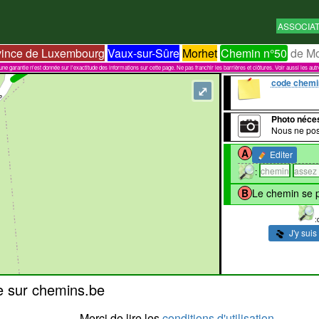
ASSOCIA
vince de Luxembourg
Vaux-sur-Sûre
Morhet
Chemin n°50
de Mo
garantie n'est donnée sur l'exactitude des informations sur cette page. Ne pas franchir les barrières et clôtures. Voir aussi les aut
code chemi
⤢
Photo néce
Nous ne pos
A
Editer
:
chemin
assez
B
Le chemin se p
:
J'y suis
e sur chemins.be
Merci de lire les
conditions d'utilisation