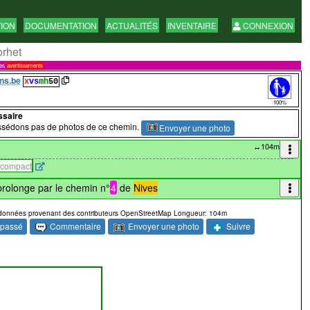
TION
DOCUMENTATION
ACTUALITÉS
INVENTAIRE
CONNEXION
rhet
res
avertissements
ns.be
x
vs
mh
50
100%
ssaire
sédons pas de photos de ce chemin.
Envoyer une photo
↔104m
 compact
rolonge par le chemin n°
4
de
Nives
données provenant des contributeurs OpenStreetMap Longueur: 104m
 passé
Commentaire
Envoyer une photo
Suivre