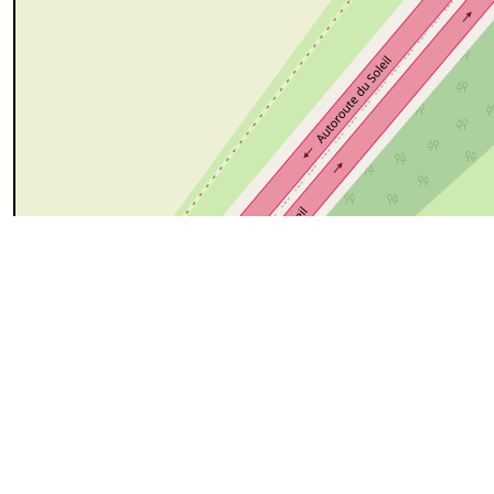
50 m
cyan=difficile
magenta=statut à vérifier
gris=rue
orange=barré
v
pour plus détails
Commentaires et archives
Entrer un commentaire
AVR
Atlas des chemins vicinaux de Morhet
10
Inscription à l'
Atlas des chemins vicinaux