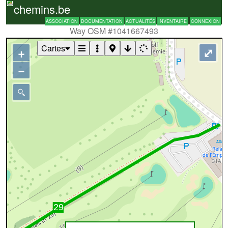
chemins.be
ASSOCIATION
DOCUMENTATION
ACTUALITÉS
INVENTAIRE
CONNEXION
Way OSM #1041667493
Cartes
+
⤢
−