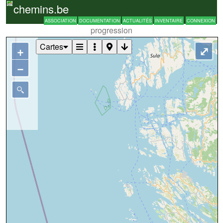
chemins.be
ASSOCIATION
DOCUMENTATION
ACTUALITÉS
INVENTAIRE
CONNEXION
progression
Cartes
+
⤢
−