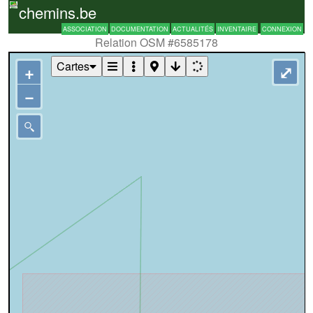
chemins.be
ASSOCIATION
DOCUMENTATION
ACTUALITÉS
INVENTAIRE
CONNEXION
Relation OSM #6585178
Cartes
+
⤢
−