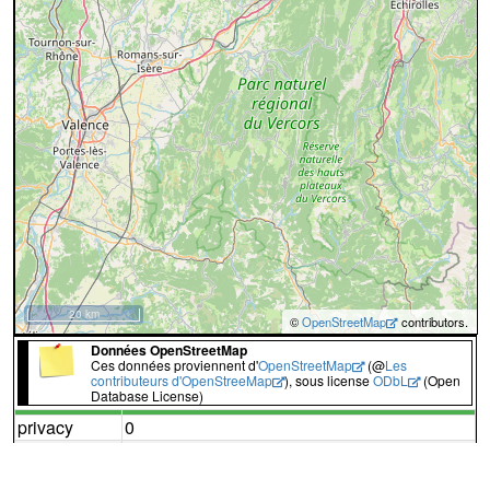
20 km
©
OpenStreetMap
contributors.
Données OpenStreetMap
Ces données proviennent d'
OpenStreetMap
(@
Les
contributeurs d'OpenStreeMap
), sous license
ODbL
(Open
Database License)
privacy
0
id
6585178
European long distance path E3 - part
nom