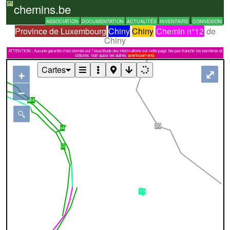
chemins.be
ASSOCIATION
DOCUMENTATION
ACTUALITÉS
INVENTAIRE
CONNEXION
Province de Luxembourg
Chiny
Chiny
Chemin n°12
de
Chiny
ATTENTION : Aucune garantie n'est donnée sur l'exactitude des informations sur cette page. Ne pas franchir les barrières et
clôtures. Voir aussi les autres
avertissements
Cartes
+
⤢
−