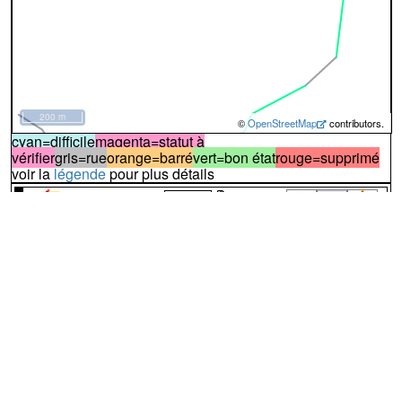
200 m
©
OpenStreetMap
contributors.
cyan=difficile
magenta=statut à
vérifier
gris=rue
orange=barré
vert=bon état
rouge=supprimé
voir la
légende
pour plus détails
code chemins.be
x
ch
ch
12
51%
59%
Attention
: statut inconnu
Ce chemin a peut-être été partiellement ou complètement
supprimé. Si vous possédez des informations concernant le
statut de ce sentier, ou si vous l'avez déjà emprunté, merci de
nous contacter.
A visiter
Cette description n'est pas complète. Si vous connaissez ce
chemin, vous pouvez
collaborer à l'inventaire
↔79m
A
Le chemin démarre de la
Rue de l'Embarcadère
(photo n°1)
:
pas identifié