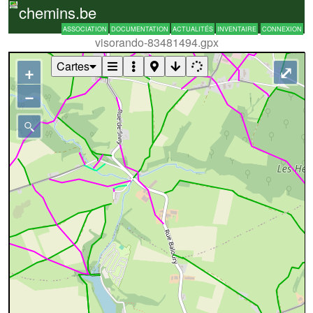
chemins.be
ASSOCIATION
DOCUMENTATION
ACTUALITÉS
INVENTAIRE
CONNEXION
visorando-83481494.gpx
Cartes
+
⤢
−