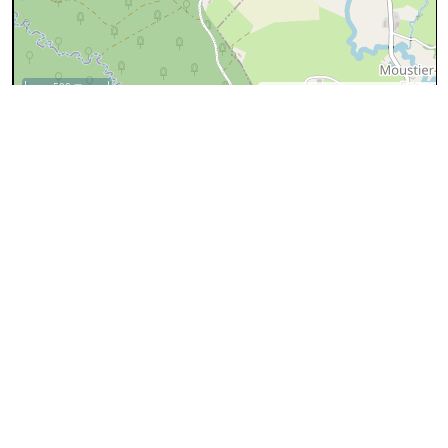
500 m
©
OpenStreetMap
contributors.
Ajouter un fichier gpx
Traces publiques
trace
visorando-83481494.gpx
utilisateur
LuLu17
J'ai fait cet itinéraire dans le but de
commencer à repérer / noter les positions
commentaire
des panneaux (et barrière) interdisant ou
dissuadant l'accès dans le bois de Vieux
Sart à Sivry
activité
Indéfinie
localité
centre :
Sivry
longueur
4.2km
durée
88min - 21.0
Publication: 26/08/2025
date
Dans le fichier: 26/08/2025
Créateur
Visorando