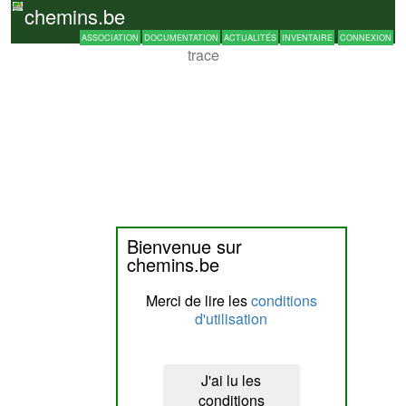
chemins.be
ASSOCIATION
DOCUMENTATION
ACTUALITÉS
INVENTAIRE
CONNEXION
trace
404
Bienvenue sur
chemins.be
Merci de lire les
conditions
d'utilisation
J'ai lu les
conditions