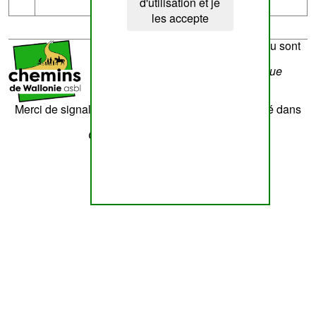
d'utilisation et je
les accepte
La réalisation du site et son contenu sont
sous la responsabilité de
Chemins de Wallonie asbl
- Rue
Laschet,8 - 4852 Hombourg
Nous contacter
Merci de signaler tout contenu erroné. Il sera corrigé dans
les plus brefs délais.
Cette page a été vue
??
fois