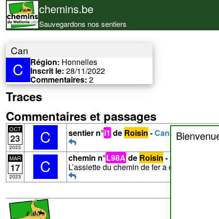
chemins.be
Sauvegardons nos sentiers
Can
Région:
Honnelles
C
Inscrit le:
28/11/2022
Commentaires:
2
Traces
Commentaires et passages
OCT
C
sentier n°
i1
de
Roisin
-
Can
suit ce senti
Bienvenu
23
2023
chemin n°
L98A
de
Roisin
- Commentair
MAR
C
L’assiette du chemin de fer a été vendue, a
17
2023