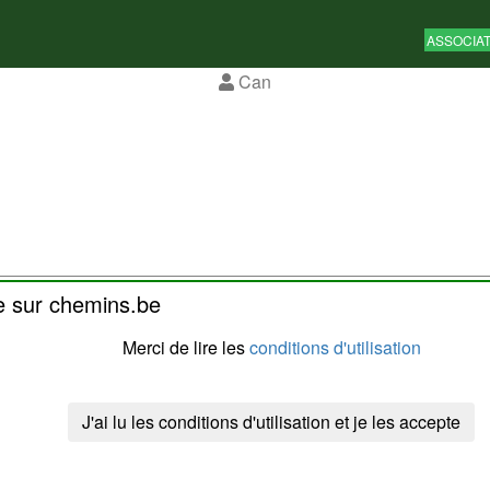
ASSOCIA
Can
er
e sur chemins.be
Merci de lire les
conditions d'utilisation
e de
Can
ctuellement des constructions sont en cours de réalisations.
J'ai lu les conditions d'utilisation et je les accepte
La réalisation du site et son contenu sont sous la respons
Chemins de Wallonie asbl
- Rue Laschet,8 - 4852 H