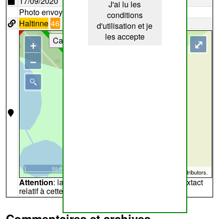
17/09/2020
J'ai lu les
Photo envoyée par
fge1
conditions
Haltinne
46
d'utilisation et je
les accepte
Cartes
+
⤢
−
50 m
©
OpenStreetMap
contributors.
Attention
: la carte peut ne pas refléter l'endroit extact
relatif à cette archive
Commentaires et archives