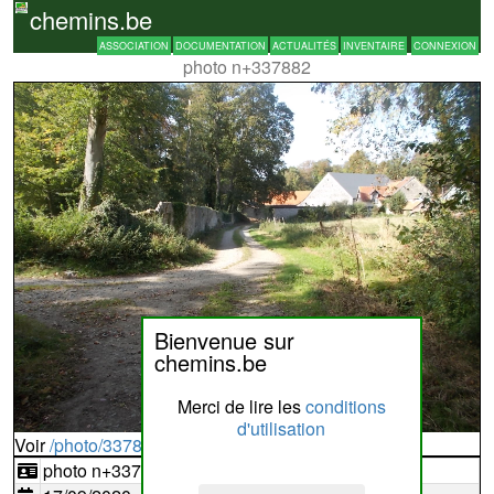
chemins.be
ASSOCIATION
DOCUMENTATION
ACTUALITÉS
INVENTAIRE
CONNEXION
photo n+337882
Bienvenue sur
chemins.be
Merci de lire les
conditions
d'utilisation
Voir
/photo/337882?typ=d
photo n+337882