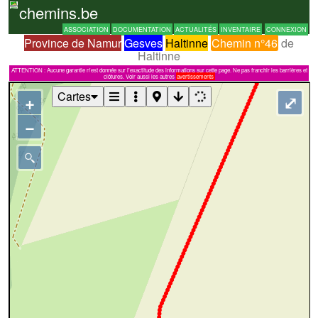
chemins.be
ASSOCIATION
DOCUMENTATION
ACTUALITÉS
INVENTAIRE
CONNEXION
Province de Namur
Gesves
Haltinne
Chemin n°46
de
Haltinne
ATTENTION : Aucune garantie n'est donnée sur l'exactitude des informations sur cette page. Ne pas franchir les barrières et
clôtures. Voir aussi les autres
avertissements
Cartes
+
⤢
−