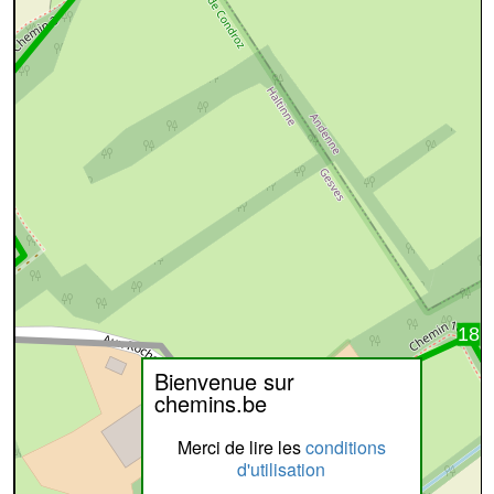
Bienvenue sur
chemins.be
Merci de lire les
conditions
d'utilisation