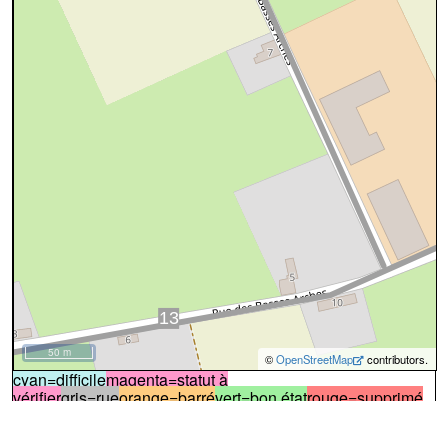
50 m
©
OpenStreetMap
contributors.
cyan=difficile
magenta=statut à
vérifier
gris=rue
orange=barré
vert=bon état
rouge=supprimé
voir la
légende
pour plus détails
code chemins.be
n
gs
hl
46