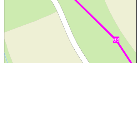
50 m
©
OpenStreetMap
contributors.
cyan=difficile
magenta=statut à
vérifier
gris=rue
orange=barré
vert=bon état
rouge=supprimé
voir la
légende
pour plus détails
code chemins.be
h
bm
bb
83
100%
Attention
: statut inconnu
Ce sentier a peut-être été partiellement ou complètement
supprimé. Si vous possédez des informations concernant le
statut de ce sentier, ou si vous l'avez déjà emprunté, merci de
nous contacter.