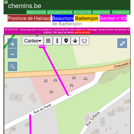
chemins.be
ASSOCIATION
DOCUMENTATION
ACTUALITÉS
INVENTAIRE
CONNEXION
Province de Hainaut
Beaumont
Barbençon
Sentier n°83
de Barbençon
ATTENTION : Aucune garantie n'est donnée sur l'exactitude des informations sur cette page. Ne pas franchir les barrières et
clôtures. Voir aussi les autres
avertissements
Cartes
+
⤢
−