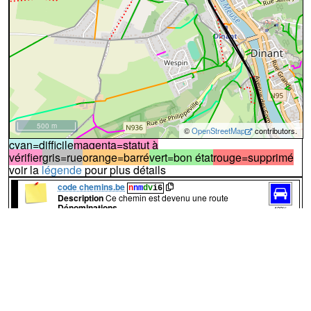
500 m
©
OpenStreetMap
contributors.
cyan=difficile
magenta=statut à
vérifier
gris=rue
orange=barré
vert=bon état
rouge=supprimé
voir la
légende
pour plus détails
code chemins.be
n
nm
dv
i6
Description
Ce chemin est devenu une route
Dénominations
100%
Chemin du Fort de Dave
Nom actuel
Route Militaire
Nom actuel
Chemin du Fort de Dave
Nom actuel
Rue du Fort de Dave
Nom actuel
A
Ce beau chemin a malheureusement été
↔623m
récemment asphalté (2010). Cependant en mai 2022 le
chemin était réservé aux modes doux
(photo n°1)
. La plupart
des autres photos ci-dessous sont antérieures
Route Militaire
:
voie de desserte locale
asphalte
conçu pour vélos
conçu pour