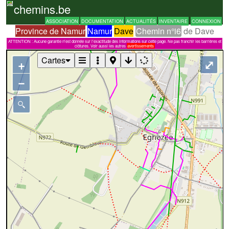
chemins.be
ASSOCIATION
DOCUMENTATION
ACTUALITÉS
INVENTAIRE
CONNEXION
Province de Namur
Namur
Dave
Chemin n°i6
de Dave
ATTENTION : Aucune garantie n'est donnée sur l'exactitude des informations sur cette page. Ne pas franchir les barrières et
clôtures. Voir aussi les autres
avertissements
Cartes
+
⤢
−