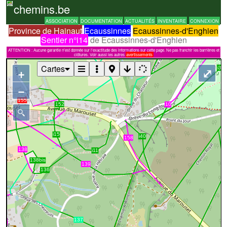
chemins.be
ASSOCIATION
DOCUMENTATION
ACTUALITÉS
INVENTAIRE
CONNEXION
Province de Hainaut
Ecaussinnes
Ecaussinnes-d'Enghien
Sentier n°i14
de Ecaussinnes-d'Enghien
ATTENTION : Aucune garantie n'est donnée sur l'exactitude des informations sur cette page. Ne pas franchir les barrières et
clôtures. Voir aussi les autres
avertissements
Cartes
+
⤢
−