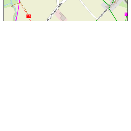
200 m
©
OpenStreetMap
contributors.
cyan=difficile
magenta=statut à
vérifier
gris=rue
orange=barré
vert=bon état
rouge=supprimé
voir la
légende
pour plus détails
code chemins.be
h
ec
ee
i14
Dénominations
Drève du Château de la Follie
100%
Nom actuel
Attention
: statut inconnu
Ce sentier n'est peut-être pas public. Si vous possédez des
informations concernant le statut de ce sentier, ou si vous
l'avez déjà emprunté, merci de nous contacter.
A
Le sentier démarre/démarrait de
Haute Rue
.
↔246m
Il serait privé mais un tourniquet est prévu à droite de la
barrière
(photo n°1)
:
chemin
terre
access:private
bicycle:private
piéton:oui
horse:private
motor_vehicle:private
sidewalk:no
dur ou très compact
Drève du Château de la Follie
↔525m
B
Le sentier croise/croisait la
Rue
d'Henripont
(photo n°2)
:
chemin
terre
assez compact
4m