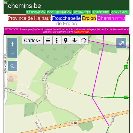
chemins.be
ASSOCIATION
DOCUMENTATION
ACTUALITÉS
INVENTAIRE
CONNEXION
Province de Hainaut
Froidchapelle
Erpion
Chemin n°10
de Erpion
ATTENTION : Aucune garantie n'est donnée sur l'exactitude des informations sur cette page. Ne pas franchir les barrières et
clôtures. Voir aussi les autres
avertissements
Cartes
+
⤢
−