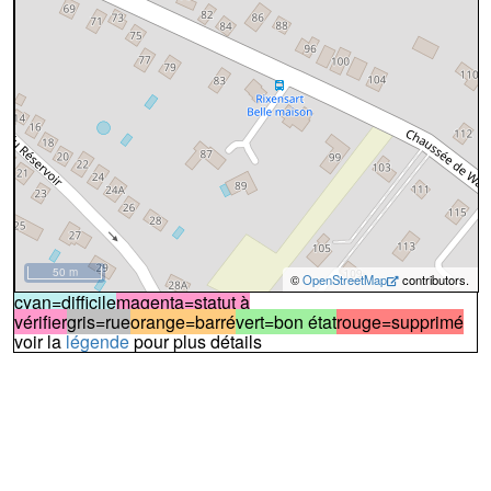
50 m
©
OpenStreetMap
contributors.
cyan=difficile
magenta=statut à
vérifier
gris=rue
orange=barré
vert=bon état
rouge=supprimé
voir la
légende
pour plus détails
code chemins.be
b
rx
gv
i18
Dénominations
Sentier des Papeteries
100%
Nom actuel
↔136m
A
Le sentier démarre de la
N275
, à droite du parking de l'
Alidi
(à droite de la barrière de celui-ci)
(photo n°1)