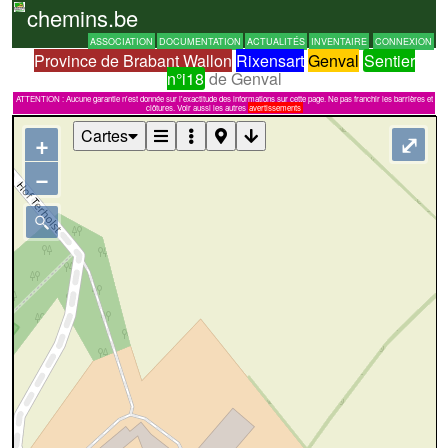
chemins.be
ASSOCIATION
DOCUMENTATION
ACTUALITÉS
INVENTAIRE
CONNEXION
Province de Brabant Wallon
Rixensart
Genval
Sentier
n°i18
de Genval
ATTENTION : Aucune garantie n'est donnée sur l'exactitude des informations sur cette page. Ne pas franchir les barrières et
clôtures. Voir aussi les autres
avertissements
Cartes
+
⤢
−