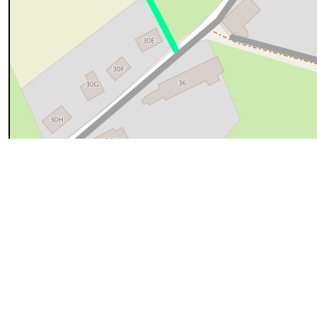
50 m
cyan=difficile
magenta=statut à vérifier
gris=rue
orange=barré
v
pour plus détails
Commentaires et archives
Entrer un commentaire
AVR
Atlas des chemins vicinaux de Haillot
10
Inscription à l'
Atlas des chemins vicinaux