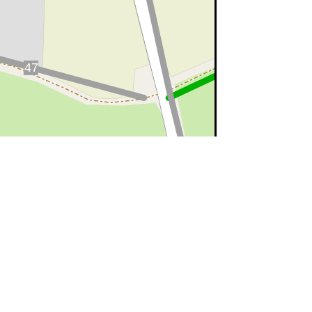
©
OpenStreetMap
contributors.
ert=bon état
rouge=supprimé
voir la
légende