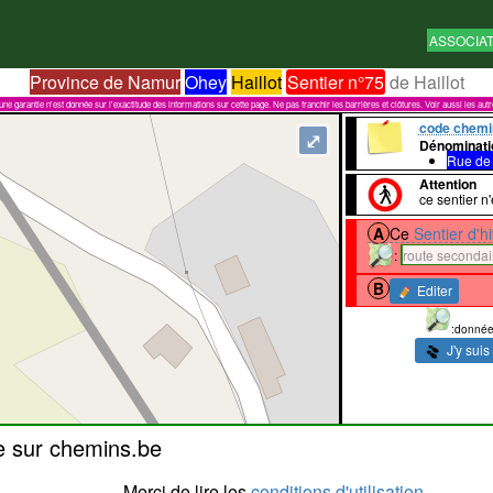
ASSOCIA
Province de Namur
Ohey
Haillot
Sentier n°75
de Haillot
garantie n'est donnée sur l'exactitude des informations sur cette page. Ne pas franchir les barrières et clôtures. Voir aussi les aut
code chemi
⤢
Dénominati
Rue de
Attention
ce sentier n'
A
Ce
Sentier d'h
:
route secondai
B
Editer
:donnée
J'y suis
e sur chemins.be
Merci de lire les
conditions d'utilisation