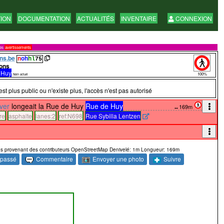
TION
DOCUMENTATION
ACTUALITÉS
INVENTAIRE
CONNEXION
res
avertissements
ns.be
n
oh
hl
75
ons
 Huy
100%
Nom actuel
est plus public ou n'existe plus, l'accès n'est pas autorisé
iver
longeait la Rue de Huy
Rue de Huy
↔169m
re
asphalte
lanes:2
ref:N698
Rue Sybilla Lentzen
s provenant des contributeurs OpenStreetMap
Denivelé: 1m
Longueur: 169m
 passé
Commentaire
Envoyer une photo
Suivre