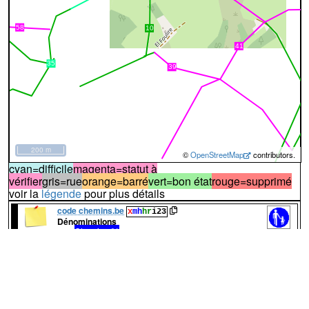
200 m
©
OpenStreetMap
contributors.
cyan=difficile
magenta=statut à
vérifier
gris=rue
orange=barré
vert=bon état
rouge=supprimé
voir la
légende
pour plus détails
code chemins.be
x
mh
hr
i23
Dénominations
Chemin n°1
100%
Nom actuel
Chemin n°23
Nom actuel
Chemin n°25
Nom actuel
Chemin du Moulin de Harre
Nom actuel
↔236m
A
Le chemin démarre à droite du chemin n°
23
dans une pessière
(photo n°1)
Chemin n°1
:
chemin
terre
assez compact
vicinal_ref:Chemin 1
Chemin des