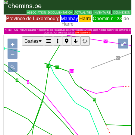
chemins.be
ASSOCIATION
DOCUMENTATION
ACTUALITÉS
INVENTAIRE
CONNEXION
Province de Luxembourg
Manhay
Harre
Chemin n°i23
de
Harre
ATTENTION : Aucune garantie n'est donnée sur l'exactitude des informations sur cette page. Ne pas franchir les barrières et
clôtures. Voir aussi les autres
avertissements
Cartes
+
⤢
−