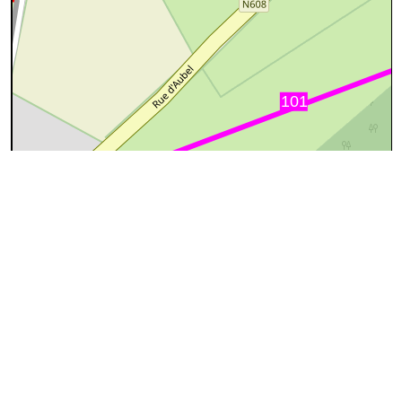
50 m
©
OpenStreetMap
contributors.
cyan=difficile
magenta=statut à
vérifier
gris=rue
orange=barré
vert=bon état
rouge=supprimé
voir la
légende
pour plus détails
code chemins.be
l
pb
hm
87bis
29%
81%
Difficile
Certains passages peuvent être difficiles
↔26m
A
Le sentier démarre de la
Rue de Rémersdael
. Il
remplace le sentier n°
87
depuis 1983
:
pas identifié
↔24m
B