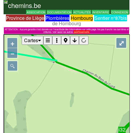
chemins.be
ASSOCIATION
DOCUMENTATION
ACTUALITÉS
INVENTAIRE
CONNEXION
Province de Liège
Plombières
Hombourg
Sentier n°87bis
de Hombourg
ATTENTION : Aucune garantie n'est donnée sur l'exactitude des informations sur cette page. Ne pas franchir les barrières et
clôtures. Voir aussi les autres
avertissements
Cartes
+
⤢
−