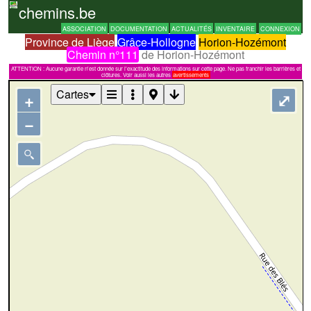
chemins.be
ASSOCIATION
DOCUMENTATION
ACTUALITÉS
INVENTAIRE
CONNEXION
Province de Liège
Grâce-Hollogne
Horion-Hozémont
Chemin n°111
de Horion-Hozémont
ATTENTION : Aucune garantie n'est donnée sur l'exactitude des informations sur cette page. Ne pas franchir les barrières et
clôtures. Voir aussi les autres
avertissements
Cartes
+
⤢
−