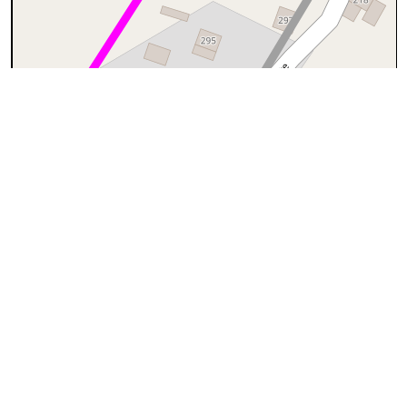
50 m
©
OpenStreetMap
contributors.
cyan=difficile
magenta=statut à
vérifier
gris=rue
orange=barré
vert=bon état
rouge=supprimé
voir la
légende
pour plus détails
code chemins.be
l
gh
hh
111
54%
56%
Attention
: statut inconnu
Ce chemin a peut-être été partiellement ou complètement
supprimé. Si vous possédez des informations concernant le
statut de ce sentier, ou si vous l'avez déjà emprunté, merci de
nous contacter.
A visiter
Cette description n'est pas complète. Si vous connaissez ce
chemin, vous pouvez
collaborer à l'inventaire
A
Le chemin démarre de la
Rue de la
↔61m
Résistance
(photo n°1)
:
pas identifié
B
La suite a peut-être été supprimée
↔64m