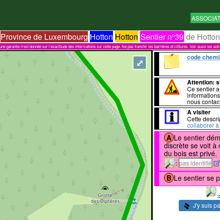
ASSOCIA
Province de Luxembourg
Hotton
Hotton
Sentier n°39
de Hotton
garantie n'est donnée sur l'exactitude des informations sur cette page. Ne pas franchir les barrières et clôtures. Voir aussi les aut
code chemi
⤢
Attention
: 
Ce sentier 
informations
nous contact
A visiter
Cette descri
collaborer à 
A
Le sentier dém
discrète se voit à
du bois est privé.
:
pas identifié
B
Le sentier se 
:
J'y suis p