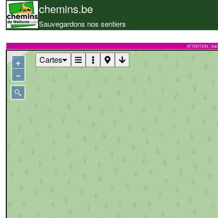
chemins.be
Sauvegardons nos sentiers
ATTENTION : Aucune 
Cartes
+
−