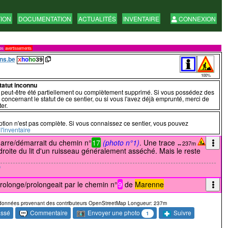
TION
DOCUMENTATION
ACTUALITÉS
INVENTAIRE
CONNEXION
res
avertissements
ns.be
x
ho
ho
39
100%
statut inconnu
a peut-être été partiellement ou complètement supprimé. Si vous possédez des
 concernant le statut de ce sentier, ou si vous l'avez déjà emprunté, merci de
er.
ption n'est pas complète. Si vous connaissez ce sentier, vous pouvez
l'inventaire
arre/démarrait du chemin n°
17
(photo n°1)
. Une trace
↔237m
 droite du lit d'un ruisseau généralement asséché. Mais le reste
prolonge/prolongeait par le chemin n°
9
de
Marenne
données provenant des contributeurs OpenStreetMap Longueur: 237m
Envoyer une photo
assé
Commentaire
Suivre
1