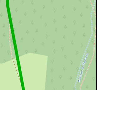
©
OpenStreetMap
contributors.
ert=bon état
rouge=supprimé
voir la
légende