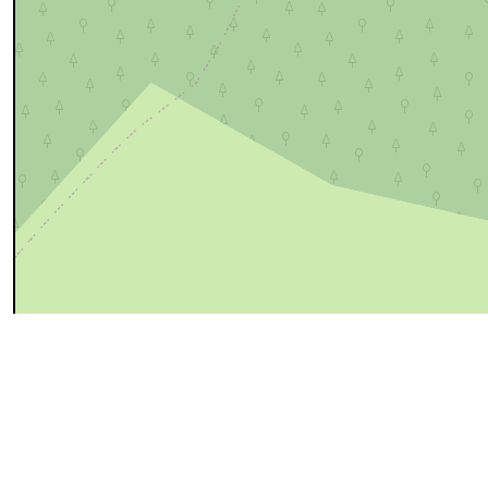
50 m
cyan=difficile
magenta=statut à vérifier
gris=rue
orange=barré
v
pour plus détails