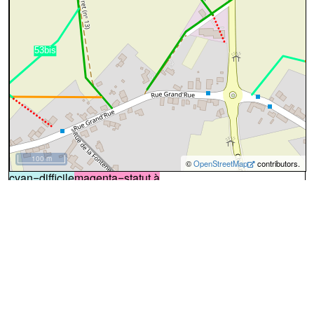
100 m
©
OpenStreetMap
contributors.
cyan=difficile
magenta=statut à
vérifier
gris=rue
orange=barré
vert=bon état
rouge=supprimé
voir la
légende
pour plus détails
code chemins.be
b
ol
lm
i32
100%
↔245m
A
Le chemin démarre des sentier n°
109
de
Lasne
et chemin n°
9
(à gauche de la Chapelle Robert
(photo
n°1)
), par une courte pente raide
(photo n°2)
.
:
sentier
VTT:oui
piéton:oui
↔538m