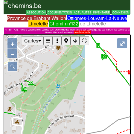
chemins.be
ASSOCIATION
DOCUMENTATION
ACTUALITÉS
INVENTAIRE
CONNEXION
Province de Brabant Wallon
Ottignies-Louvain-La-Neuve
Limelette
Chemin n°i32
de Limelette
ATTENTION : Aucune garantie n'est donnée sur l'exactitude des informations sur cette page. Ne pas franchir les barrières et
clôtures. Voir aussi les autres
avertissements
Cartes
+
⤢
−