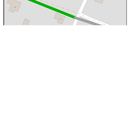
50 m
©
OpenStreetMap
contributors.
cyan=difficile
magenta=statut à
vérifier
gris=rue
orange=barré
vert=bon état
rouge=supprimé
voir la
légende
pour plus détails
code chemins.be
b
ol
lm
i39
100%
↔84m
A
Le sentier démarre de l'
Avenue des Capucines
(photo n°1)
:
sentier
B
Le sentier aboutit à
Clos des Mimosas
(photo n°2)
:données provenant des contributeurs OpenStreetMap Longueur: 84m
J'y suis passé
Commentaire
1
Envoyer une photo
Suivre
2
Commentaires et archives