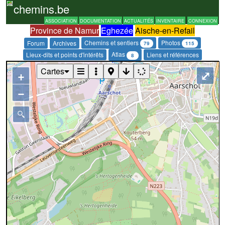
chemins.be
ASSOCIATION
DOCUMENTATION
ACTUALITÉS
INVENTAIRE
CONNEXION
Province de Namur
Eghezée
Aische-en-Refail
Chemins et sentiers
Photos
Forum
Archives
79
115
Atlas
Lieux-dits et points d'intérêts
Liens et références
8
Cartes
+
⤢
−