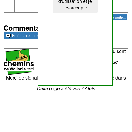
d'utilisation et je
les accepte
la suite...
Commentaires et archives
Entrer un commentaire
La réalisation du site et son contenu sont
sous la responsabilité de
Chemins de Wallonie asbl
- Rue
Laschet,8 - 4852 Hombourg
Nous contacter
Merci de signaler tout contenu erroné. Il sera corrigé dans
les plus brefs délais.
Cette page a été vue
??
fois