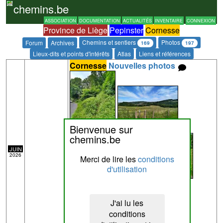
chemins.be
ASSOCIATION
DOCUMENTATION
ACTUALITÉS
INVENTAIRE
CONNEXION
Province de Liège
Pepinster
Cornesse
Chemins et sentiers
Photos
Forum
Archives
169
197
Lieux-dits et points d'intérêts
Atlas
Liens et références
Cornesse
Nouvelles photos
Bienvenue sur
chemins.be
JUIN
2026
Merci de lire les
conditions
d'utilisation
J'ai lu les
conditions