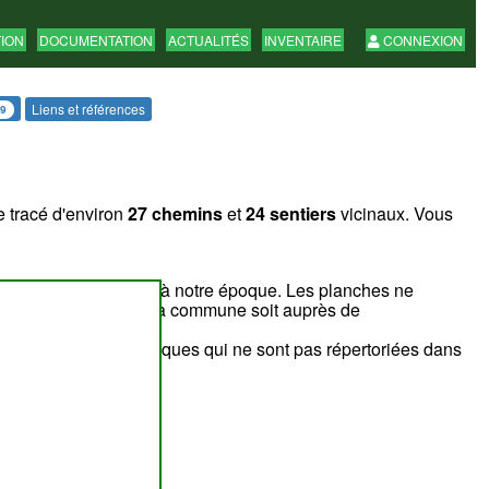
TION
DOCUMENTATION
ACTUALITÉS
INVENTAIRE
CONNEXION
Liens et références
9
e tracé d'environ
27 chemins
et
24 sentiers
vicinaux. Vous
ncore ouvert au public à notre époque. Les planches ne
estion soit auprès de la commune soit auprès de
nombre de voiries publiques qui ne sont pas répertoriées dans