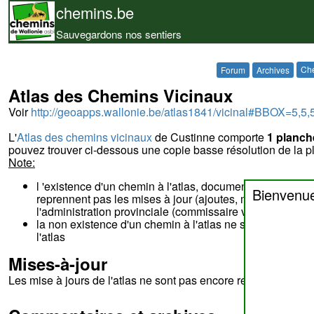
chemins.be
Sauvegardons nos sentiers
Che
Forum
Archives
Atlas des Chemins Vicinaux
Voir
http://geoapps.wallonie.be/atlas1841/vicinal#BBOX=5,5,
L'
Atlas des chemins vicinaux
de Custinne comporte
1 planch
pouvez trouver ci-dessous une copie basse résolution de la p
Note:
l 'existence d'un chemin à l'atlas, document réalisé da
Bienvenu
reprennent pas les mises à jour (ajoutes, modifications,
l'administration provinciale (commissaire voyer, service
la non existence d'un chemin à l'atlas ne signifie pas q
l'atlas
Mises-à-jour
Les mise à jours de l'atlas ne sont pas encore reprises sur ce 