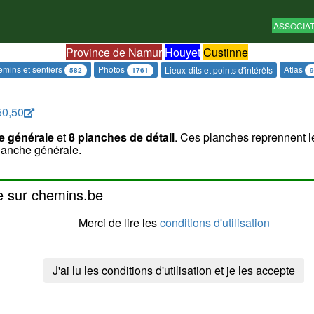
ASSOCIA
Province de Namur
Houyet
Custinne
mins et sentiers
Photos
Atlas
Lieux-dits et points d'intérêts
582
1761
9
50,50
e générale
et
8 planches de détail
. Ces planches reprennent l
lanche générale.
ns les années 1843 à 1845, ne garantit pas que le chemin soit e
e sur chemins.be
 suppressions). En cas de doute, il convient d'approfondir la qu
s techniques)
Merci de lire les
conditions d'utilisation
u'il n'est pas public. La voirie dite innommée reprend un grand 
J'ai lu les conditions d'utilisation et je les accepte
site