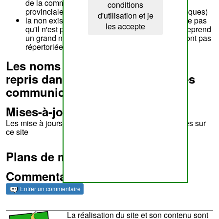
de la commune soit auprès de l'administration
conditions
provinciale (commissaire voyer, services techniques)
d'utilisation et je
la non existence d'un chemin à l'atlas ne signifie pas
les accepte
qu'il n'est pas public. La voirie dite innommée reprend
un grand nombre de voiries publiques qui ne sont pas
répertoriées dans l'atlas
Les noms et directions tels que
repris dans le tableau général des
communications
Mises-à-jour
Les mise à jours de l'atlas ne sont pas encore reprises sur
ce site
Plans de modification
Commentaires et archives
Entrer un commentaire
La réalisation du site et son contenu sont