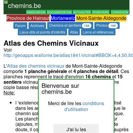
chemins.be
ASSOCIATION
DOCUMENTATION
ACTUALITÉS
INVENTAIRE
CONNEXION
Province de Hainaut
Morlanwelz
Mont-Sainte-Aldegonde
Chemins et sentiers
Photos
Forum
Archives
188
169
Lieux-dits et points d'intérêts
Atlas
Liens et références
Atlas des Chemins Vicinaux
Voir
http://geoapps.wallonie.be/atlas1841/vicinal#BBOX=4,4,50,5
L'
Atlas des chemins vicinaux
de Mont-Sainte-Aldegonde
comporte
1 planche générale
et
4 planches de détail
. Ces
planches reprennent le tracé d'environ
16 chemins
et
15
sentiers
vicinaux. Vous pouvez trouver ci-dessous une
Bienvenue sur
copie basse résolution de la planche générale.
chemins.be
Note:
l 'existence d'un chemin à l'atlas, document réalisé
Merci de lire les
conditions
dans les années 1843 à 1845, ne garantit pas que le
d'utilisation
chemin soit encore ouvert au public à notre époque.
Les planches ne reprennent pas les mises à jour
(ajoutes, modifications, suppressions). En cas de
J'ai lu les
doute, il convient d'approfondir la question soit auprès