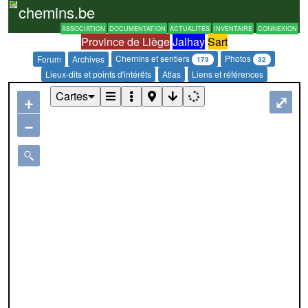
chemins.be
ASSOCIATION
DOCUMENTATION
ACTUALITÉS
INVENTAIRE
CONNEXION
Province de Liège
Jalhay
Sart
Chemins et sentiers
Photos
Forum
Archives
173
32
Lieux-dits et points d'intérêts
Atlas
Liens et références
Cartes
+
⤢
−