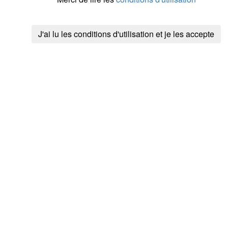
D
Le sentier croi
:
pas identifié
J'ai lu les conditions d'utilisation et je les accepte
E
Le sentier abo
:
J'y suis