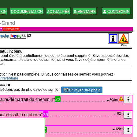
TION
DOCUMENTATION
ACTUALITÉS
INVENTAIRE
CONNEXION
-Grand
res
avertissements
ns.be
h
qy
pg
36
100%
statut inconnu
a peut-être été partiellement ou complètement supprimé. Si vous possédez des
 concernant le statut de ce sentier, ou si vous l'avez déjà emprunté, merci de
er.
ption n'est pas complète. Si vous connaissez ce sentier, vous pouvez
l'inventaire
ssaire
sédons pas de photos de ce sentier.
Envoyer une photo
arre/démarrait du chemin n°
22
↔308m
↔92m
e/croisait le sentier n°
35
↔129m
se/croisait le chemin n°
6