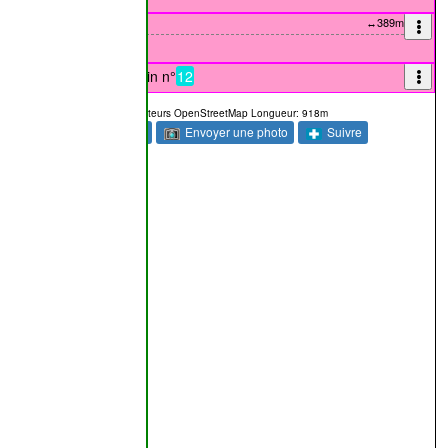
↔389m
se/croisait la
N548
utit/aboutissait au chemin n°
12
données provenant des contributeurs OpenStreetMap Longueur: 918m
 passé
Commentaire
Envoyer une photo
Suivre