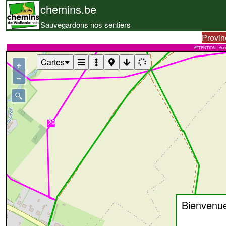
chemins.be
Sauvegardons nos sentiers
Provin
ATTENTION : Aucune 
Cartes
+
−
Bienvenu