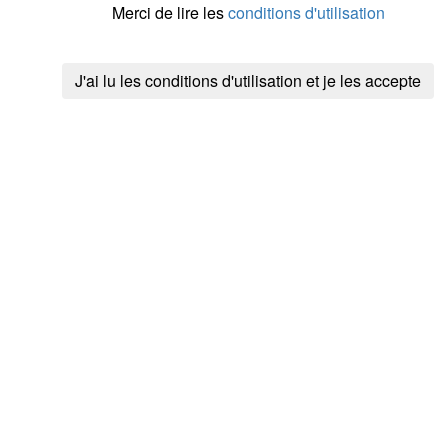
chemin n°
7
d
Merci de lire les
conditions d'utilisation
chemin n°
7
d
chemin n°
7
d
chemin n°
8
d
J'ai lu les conditions d'utilisation et je les accepte
chemin n°
7
d
chemin n°
8
d
chemin n°
7
d
chemin n°
8
d
chemin n°
7
d
chemin n°
6
d
chemin n°
i14
chemin n°
5
d
chemin n°
5
d
chemin n°
5
d
chemin n°
55
chemin n°
55
chemin n°
55
chemin n°
55
chemin n°
54
chemin n°
14
chemin n°
14
sentier n°
146
chemin n°
14
sentier n°
146
chemin n°
1
d