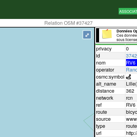
ASSOCIA
Relation OSM #37427
Données O
⤢
Ces données
sous licens
privacy
0
id
3742
nom
RV6 
operator
Rand
osmc:symbol
alt_name
Lille
distance
362
network
rcn
ref
RV6
route
bicyc
source
www.
type
route
url
http