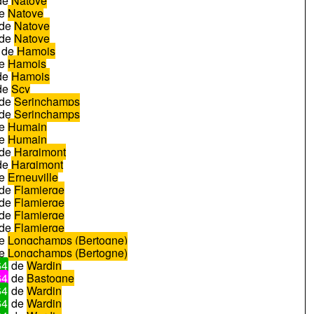
de
Natoye
e
Natoye
de
Natoye
de
Natoye
de
Hamois
e
Hamois
de
Hamois
de
Scy
de
Serinchamps
de
Serinchamps
e
Humain
e
Humain
de
Hargimont
de
Hargimont
e
Erneuville
de
Flamierge
de
Flamierge
de
Flamierge
de
Flamierge
e
Longchamps (Bertogne)
e
Longchamps (Bertogne)
64
de
Wardin
64
de
Bastogne
64
de
Wardin
64
de
Wardin