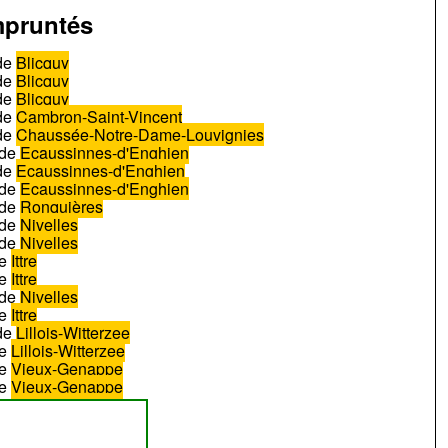
pruntés
de
Blicquy
de
Blicquy
de
Blicquy
de
Cambron-Saint-Vincent
de
Chaussée-Notre-Dame-Louvignies
de
Ecaussinnes-d'Enghien
de
Ecaussinnes-d'Enghien
de
Ecaussinnes-d'Enghien
de
Ronquières
de
Nivelles
de
Nivelles
e
Ittre
e
Ittre
de
Nivelles
e
Ittre
de
Lillois-Witterzee
e
Lillois-Witterzee
e
Vieux-Genappe
e
Vieux-Genappe
e
Vieux-Genappe
e
Vieux-Genappe
e
Vieux-Genappe