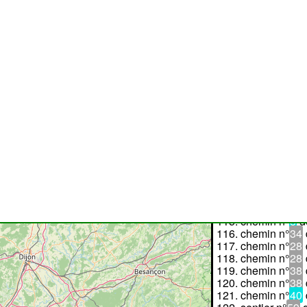
sentier n°
62
chemin n°
5
d
chemin n°
3
d
chemin n°
17
chemin n°
7
d
chemin n°
7
d
chemin n°
7
d
chemin n°
5
d
chemin n°
i10
sentier n°
53
sentier n°
i30
sentier n°
i60
sentier n°
i60
sentier n°
42
chemin n°
29
chemin n°
8
d
chemin n°
3bi
chemin n°
8
d
chemin n°
34
chemin n°
28
chemin n°
28
chemin n°
38
chemin n°
38
chemin n°
40