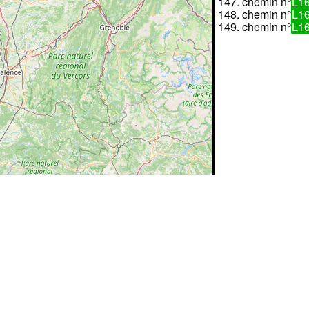
chemin n°
L1
chemin n°
L1
chemin n°
L1
©
OpenStreetMap
contributors.