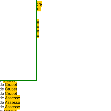
de
Jemeppe-sur-Sambre
e
Jemeppe-sur-Sambre
e
Spy
de
Spy
e
Moustier-sur-Sambre
e
Moustier-sur-Sambre
e
Moustier-sur-Sambre
e
Moustier-sur-Sambre
de
Franière
de
Franière
de
Flawinne
de
Namur
de
Namur
de
Godinne
de
Maillen
e
Crupet
s
de
Crupet
e
Crupet
de
Crupet
de
Crupet
de
Crupet
de
Assesse
de
Assesse
de
Assesse