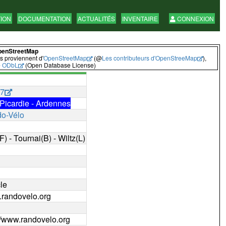
TION
DOCUMENTATION
ACTUALITÉS
INVENTAIRE
CONNEXION
penStreetMap
 proviennent d'
OpenStreetMap
(@
Les contributeurs d'OpenStreeMap
),
e
ODbL
(Open Database License)
7
Picardie - Ardennes
o-Vélo
(F) - Tournai(B) - Wiltz(L)
le
randovelo.org
://www.randovelo.org