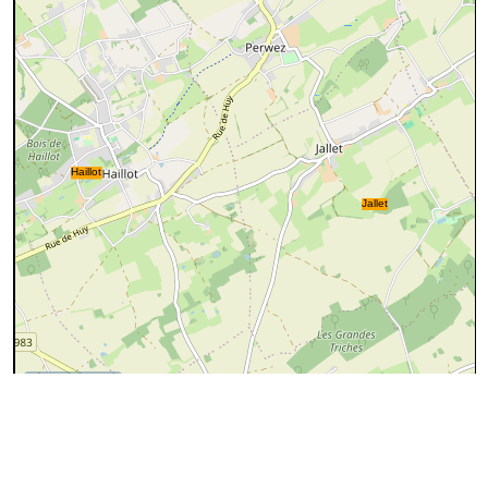
1000 m
©
OpenStreetMap
contributors.
Ajouter un fichier gpx
Traces publiques
trace
Gives-8.2-210.gpx
utilisateur
pderwael