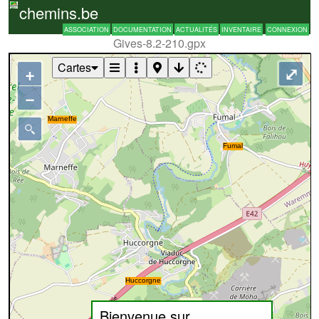
chemins.be
ASSOCIATION
DOCUMENTATION
ACTUALITÉS
INVENTAIRE
CONNEXION
Gives-8.2-210.gpx
Cartes
+
⤢
−
Bienvenue sur