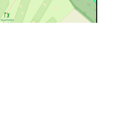
©
OpenStreetMap
contributors.
ert=bon état
rouge=supprimé
voir la
légende
ée par Stéphane Fontaine pour le point
B