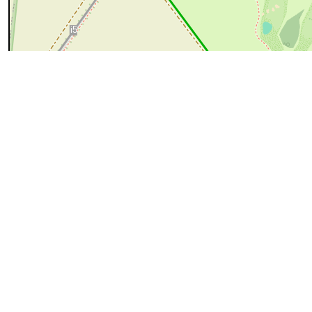
100 m
cyan=difficile
magenta=statut à vérifier
gris=rue
orange=barré
v
pour plus détails
Commentaires et archives
Entrer un commentaire
chemin n°
i5
de
Vinalmont
- Photo propos
#344168
MAR
31
2021