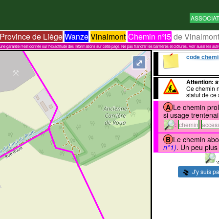
ASSOCIA
Province de Liège
Wanze
Vinalmont
Chemin n°i5
de Vinalmon
garantie n'est donnée sur l'exactitude des informations sur cette page. Ne pas franchir les barrières et clôtures. Voir aussi les aut
code chemi
⤢
Attention
: 
Ce chemin n'
statut de ce
A
Le chemin pro
si usage trentenai
:
chemin
access
B
Le chemin abou
n°1)
. Un peu plus
:
J'y suis p