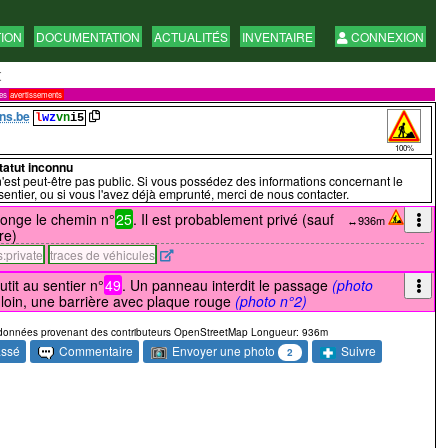
TION
DOCUMENTATION
ACTUALITÉS
INVENTAIRE
CONNEXION
t
res
avertissements
ns.be
l
wz
vn
i5
100%
statut inconnu
est peut-être pas public. Si vous possédez des informations concernant le
 sentier, ou si vous l'avez déjà emprunté, merci de nous contacter.
longe le chemin n°
25
. Il est probablement privé (sauf
↔936m
re)
:private
traces de véhicules
tit au sentier n°
49
. Un panneau interdit le passage
(photo
 loin, une barrière avec plaque rouge
(photo n°2)
données provenant des contributeurs OpenStreetMap Longueur: 936m
Envoyer une photo
assé
Commentaire
Suivre
2