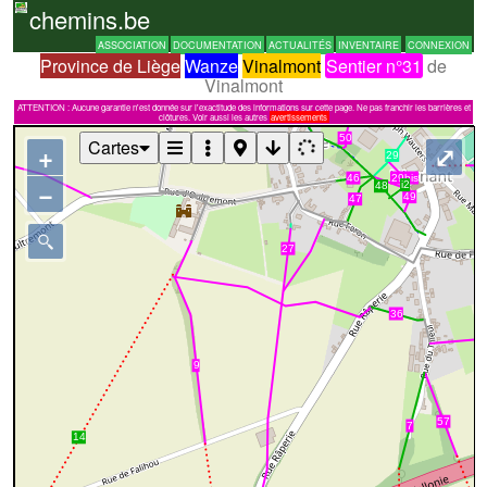
chemins.be
ASSOCIATION
DOCUMENTATION
ACTUALITÉS
INVENTAIRE
CONNEXION
Province de Liège
Wanze
Vinalmont
Sentier n°31
de
Vinalmont
ATTENTION : Aucune garantie n'est donnée sur l'exactitude des informations sur cette page. Ne pas franchir les barrières et
clôtures. Voir aussi les autres
avertissements
Cartes
+
⤢
−