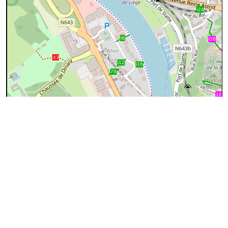
200 m
©
OpenStreetMap
contributors.
cyan=difficile
magenta=statut à
vérifier
gris=rue
orange=barré
vert=bon état
rouge=supprimé
voir la
légende
pour plus détails
code chemins.be
l
wz
vn
31
100%
Attention
: statut inconnu
Ce sentier a peut-être été partiellement ou complètement
supprimé. Si vous possédez des informations concernant le
statut de ce sentier, ou si vous l'avez déjà emprunté, merci de
nous contacter.
A visiter
Cette description n'est pas complète. Si vous connaissez ce
sentier, vous pouvez
collaborer à l'inventaire