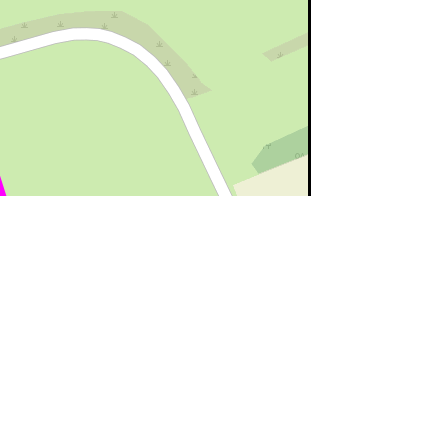
©
OpenStreetMap
contributors.
ert=bon état
rouge=supprimé
voir la
légende