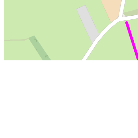
50 m
cyan=difficile
magenta=statut à vérifier
gris=rue
orange=barré
v
pour plus détails
Commentaires et archives
Entrer un commentaire
AVR
Atlas des chemins vicinaux de Wodecq
10
Inscription à l'
Atlas des chemins vicinaux