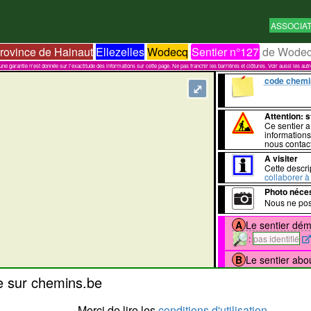
ASSOCIA
rovince de Hainaut
Ellezelles
Wodecq
Sentier n°127
de Wode
garantie n'est donnée sur l'exactitude des informations sur cette page. Ne pas franchir les barrières et clôtures. Voir aussi les aut
code chemi
⤢
Attention
: 
Ce sentier 
informations
nous contact
A visiter
Cette descri
collaborer à 
Photo néce
Nous ne pos
A
Le sentier dé
:
pas identifié
B
Le sentier abou
e sur chemins.be
:
J'y suis
Merci de lire les
conditions d'utilisation