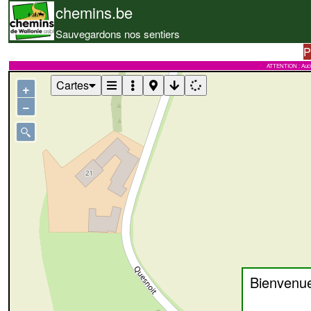
chemins.be
Sauvegardons nos sentiers
P
ATTENTION : Aucune 
Cartes
+
−
Bienvenu