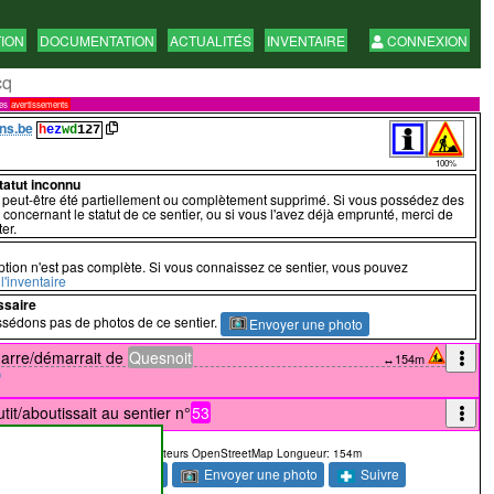
TION
DOCUMENTATION
ACTUALITÉS
INVENTAIRE
CONNEXION
cq
res
avertissements
ns.be
h
ez
wd
127
100%
statut inconnu
a peut-être été partiellement ou complètement supprimé. Si vous possédez des
 concernant le statut de ce sentier, ou si vous l'avez déjà emprunté, merci de
er.
ption n'est pas complète. Si vous connaissez ce sentier, vous pouvez
l'inventaire
ssaire
sédons pas de photos de ce sentier.
Envoyer une photo
marre/démarrait de
Quesnoit
↔154m
tit/aboutissait au sentier n°
53
données provenant des contributeurs OpenStreetMap Longueur: 154m
 passé
Commentaire
Envoyer une photo
Suivre