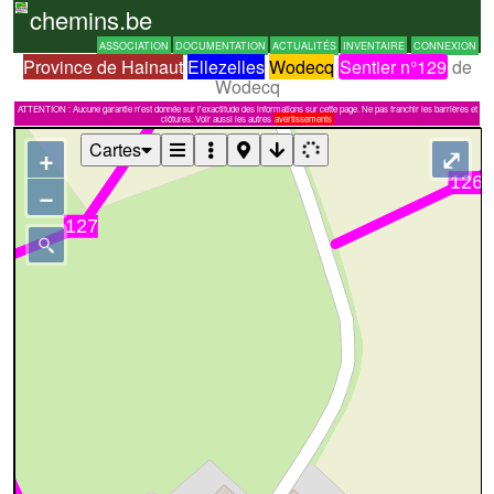
chemins.be
ASSOCIATION
DOCUMENTATION
ACTUALITÉS
INVENTAIRE
CONNEXION
Province de Hainaut
Ellezelles
Wodecq
Sentier n°129
de
Wodecq
ATTENTION : Aucune garantie n'est donnée sur l'exactitude des informations sur cette page. Ne pas franchir les barrières et
clôtures. Voir aussi les autres
avertissements
Cartes
+
⤢
−