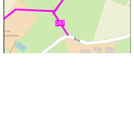
50 m
©
OpenStreetMap
contributors.
cyan=difficile
magenta=statut à
vérifier
gris=rue
orange=barré
vert=bon état
rouge=supprimé
voir la
légende
pour plus détails
code chemins.be
h
ez
wd
135
100%
Attention
: statut inconnu
Ce sentier a peut-être été partiellement ou complètement
supprimé. Si vous possédez des informations concernant le
statut de ce sentier, ou si vous l'avez déjà emprunté, merci de
nous contacter.
A visiter
Cette description n'est pas complète. Si vous connaissez ce