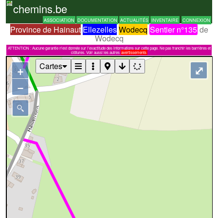
chemins.be
ASSOCIATION
DOCUMENTATION
ACTUALITÉS
INVENTAIRE
CONNEXION
Province de Hainaut
Ellezelles
Wodecq
Sentier n°135
de
Wodecq
ATTENTION : Aucune garantie n'est donnée sur l'exactitude des informations sur cette page. Ne pas franchir les barrières et
clôtures. Voir aussi les autres
avertissements
Cartes
+
⤢
−