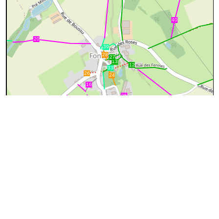
200 m
©
OpenStreetMap
contributors.
cyan=difficile
magenta=statut à
vérifier
gris=rue
orange=barré
vert=bon état
rouge=supprimé
voir la
légende
pour plus détails
code chemins.be
n
wl
br
6
33%
46%
40%
Difficile
Certains passages peuvent être difficiles
A visiter
Cette description n'est pas complète. Si vous connaissez ce
chemin, vous pouvez
collaborer à l'inventaire
A
Le premier tronçon est labouré. Il prolonge le
↔517m