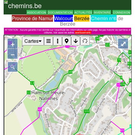
chemins.be
ASSOCIATION
DOCUMENTATION
ACTUALITÉS
INVENTAIRE
CONNEXION
Province de Namur
Walcourt
Berzée
Chemin n°6
de
Berzée
ATTENTION : Aucune garantie n'est donnée sur l'exactitude des informations sur cette page. Ne pas franchir les barrières et
clôtures. Voir aussi les autres
avertissements
Cartes
+
⤢
−