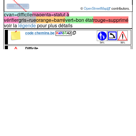
100 m
©
OpenStreetMap
contributors.
cyan=difficile
magenta=statut à
vérifier
gris=rue
orange=barré
vert=bon état
rouge=supprimé
voir la
légende
pour plus détails
code chemins.be
n
ah
bl
42
54%
56%
Difficile
Certains passages peuvent être difficiles
En danger
Ce chemin est considéré en danger.
Certains tronçons sont difficiles
↔60m
A
Le chemin démarre de la
Rue des Bruyères
à
Salet. Il est mitoyen au chemin n°
7
de
Warnant
. Il passe
d'abord entre deux champs
:
chemin
↔155m
B
Puis entre champ et prairie
(photo n°1)
(photo
n°2)
. Beau panorama sur Haut le Wastia. En arrière plan
on devine la vallée de la Meuse
:
-idem-
C
Le chemin principal tourne à droite mais est
↔67m
privé. Le chemin public continue tout droit dans une