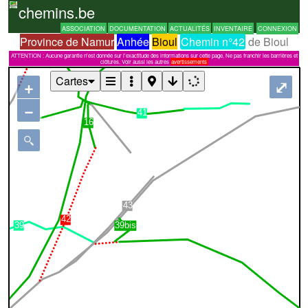
chemins.be
ASSOCIATION
DOCUMENTATION
ACTUALITÉS
INVENTAIRE
CONNEXION
Province de Namur
Anhée
Bioul
Chemin n°42
de Bioul
ATTENTION : Aucune garantie n'est donnée sur l'exactitude des informations sur cette page. Ne pas franchir les barrières et
clôtures. Voir aussi les autres
avertissements
Cartes
+
⤢
−